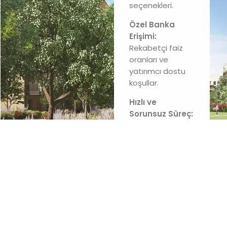
seçenekleri.
Özel Banka
Erişimi:
Rekabetçi faiz
oranları ve
yatırımcı dostu
koşullar.
Hızlı ve
Sorunsuz Süreç:
Başvurudan
onaya kadar
uzman desteği.
Uluslararası
Yatırımcılara
Özel Destek:
İngiltere
mortgage
şartlarında